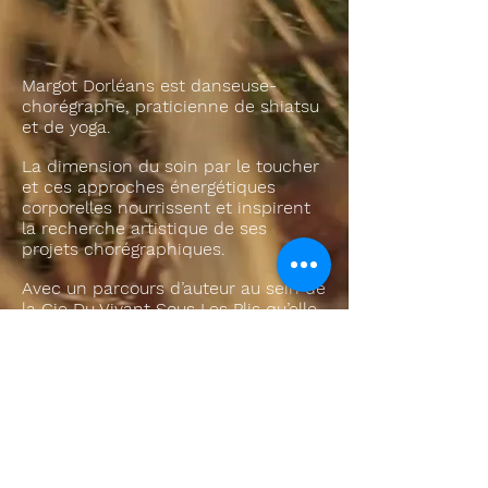
Margot Dorléans est danseuse-
chorégraphe, praticienne de shiatsu
et de yoga.
La dimension du soin par le toucher
et ces approches énergétiques
corporelles nourrissent et inspirent
la recherche artistique de ses
projets chorégraphiques.
Avec un parcours d’auteur au sein de
la Cie Du Vivant Sous Les Plis qu’elle
a créé et dirige, un parcours
d’interprète pour d’autres cies et un
parcours de transmission autour du
soin, elle s’intéresse à la matière
vivante et son haut potentiel de
transformation et donne à ses
créations une empreinte organique
forte.